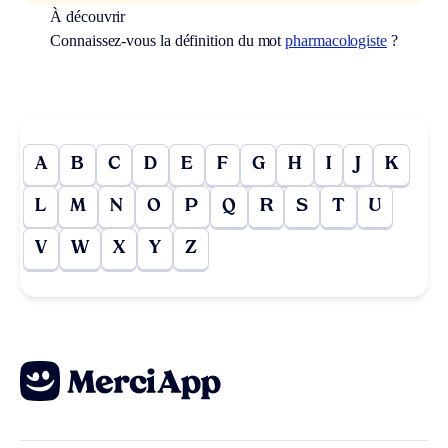
À découvrir
Connaissez-vous la définition du mot
pharmacologiste
?
A
B
C
D
E
F
G
H
I
J
K
L
M
N
O
P
Q
R
S
T
U
V
W
X
Y
Z