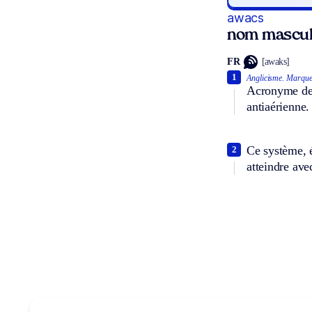
awacs
nom masculi
FR
[awaks]
1
Anglicisme.
Marque
Acronyme de :
antiaérienne.
Ce système, é
2
atteindre ave