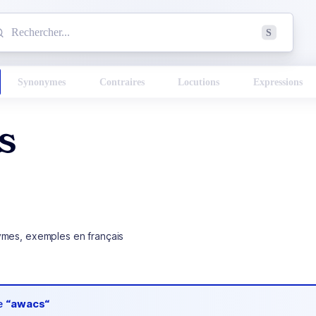
mmencez à chercher un mot dans le dictionnaire :
S
esults found.
Synonymes
Contraires
Locutions
Expressions
s
ymes, exemples en français
de
“awacs“