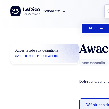
Aller au contenu
Co
Dictionnaire
0
r
Définitions
Awac
Accès rapide aux définitions
awacs, nom masculin invariable
nom masculin
Définitions, synon
Définitions 