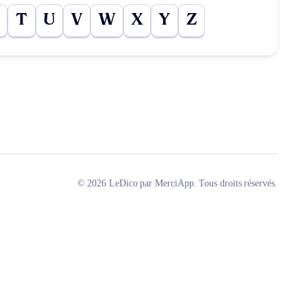
T
U
V
W
X
Y
Z
© 2026 LeDico par MerciApp. Tous droits réservés.