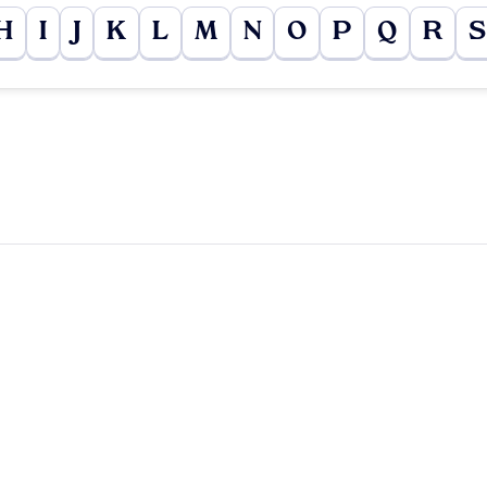
H
I
J
K
L
M
N
O
P
Q
R
S