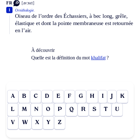
FR
[avɔsɛt]
1
Ornithologie.
Oiseau de l’ordre des Échassiers, à bec long, grêle,
élastique et dont la pointe membraneuse est retournée
en l’air.
À découvrir
Quelle est la définition du mot
khalifat
?
A
B
C
D
E
F
G
H
I
J
K
L
M
N
O
P
Q
R
S
T
U
V
W
X
Y
Z