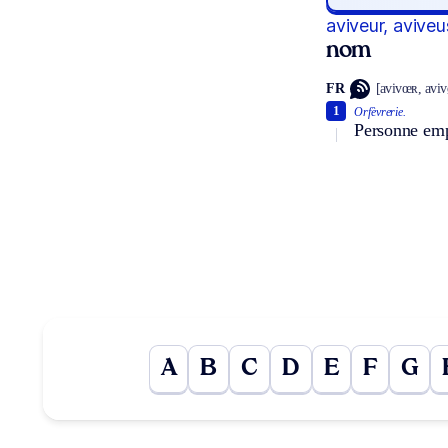
aviveur, aviveu
nom
FR
[avivœʀ, aviv
1
Orfèvrerie.
Personne empl
A
B
C
D
E
F
G