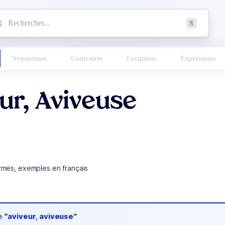
mmencez à chercher un mot dans le dictionnaire :
S
esults found.
Synonymes
Contraires
Locutions
Expressions
ur, Aviveuse
ymes, exemples en français
de
“aviveur, aviveuse“