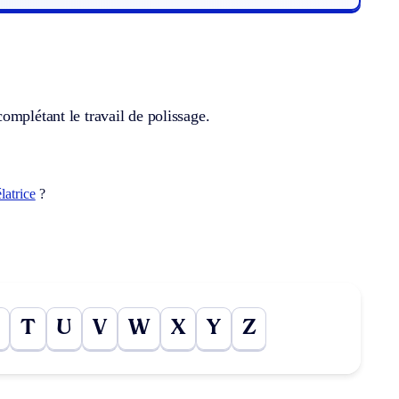
omplétant le travail de polissage.
latrice
?
T
U
V
W
X
Y
Z