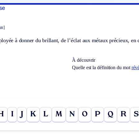
se
øz]
oyée à donner du brillant, de l’éclat aux métaux précieux, en c
À découvrir
Quelle est la définition du mot
révé
H
I
J
K
L
M
N
O
P
Q
R
S