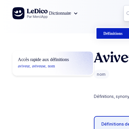
Aller au contenu
Co
Dictionnaire
0
r
Définitions
Avive
Accès rapide aux définitions
aviveur, aviveuse, nom
nom
Définitions, synon
Définitions 