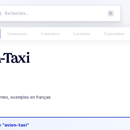
mmencez à chercher un mot dans le dictionnaire :
S
esults found.
Synonymes
Contraires
Locutions
Expressions
-Taxi
ymes, exemples en français
de
“avion-taxi“