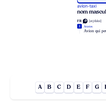
avion-taxi
nom mascul
FR
[avjɔ̃taksi]
1
Aviation.
Avion qui peu
A
B
C
D
E
F
G