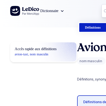
Aller au contenu
Co
Dictionnaire
0
r
Définitions
Avion
Accès rapide aux définitions
avion-taxi, nom masculin
nom masculin
Définitions, synon
Définitions 