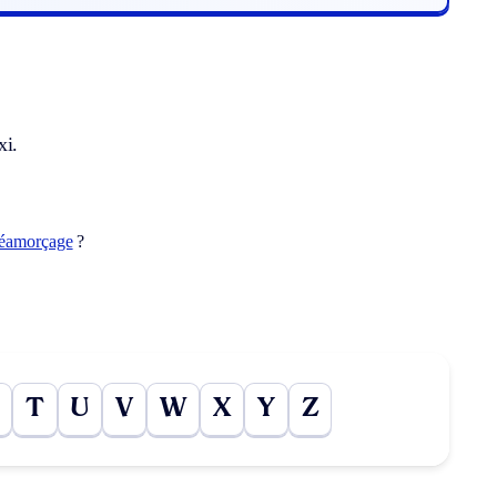
xi.
réamorçage
?
T
U
V
W
X
Y
Z