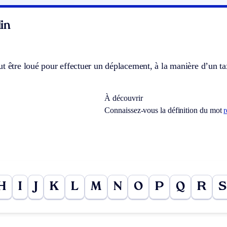
in
t être loué pour effectuer un déplacement, à la manière d’un ta
À découvrir
Connaissez-vous la définition du mot
H
I
J
K
L
M
N
O
P
Q
R
S