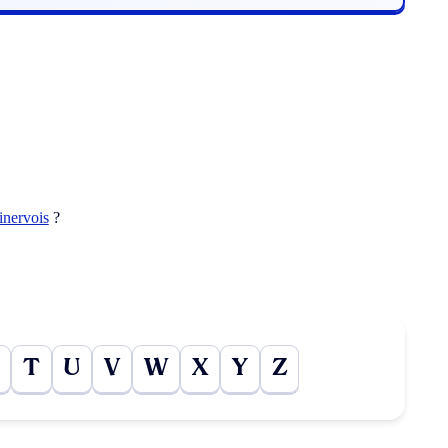
inervois
?
T
U
V
W
X
Y
Z