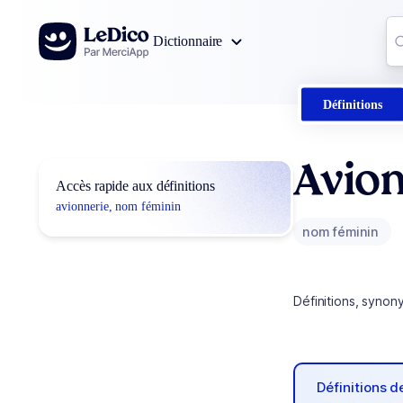
Aller au contenu
Co
Dictionnaire
0
r
Définitions
Avion
Accès rapide aux définitions
avionnerie, nom féminin
nom féminin
Définitions, synon
Définitions 