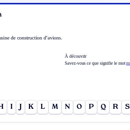
n
sine de construction d’avions.
À découvrir
Savez-vous ce que signifie le mot
m
H
I
J
K
L
M
N
O
P
Q
R
S