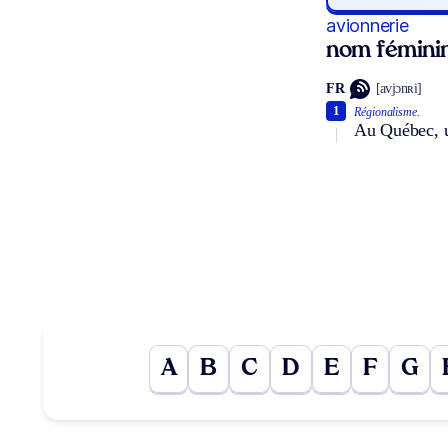
avionnerie
nom fémini
FR
[avjɔnʀi]
1
Régionalisme.
Au Québec, u
A
B
C
D
E
F
G