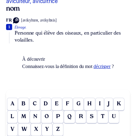
aviculteur, avicultrice
nom
FR
[avikyltœʀ, avikyltʀis]
1
Élevage.
Personne qui élève des oiseaux, en particulier des
volailles.
À découvrir
Connaissez-vous la définition du mot
décrisper
?
A
B
C
D
E
F
G
H
I
J
K
L
M
N
O
P
Q
R
S
T
U
V
W
X
Y
Z