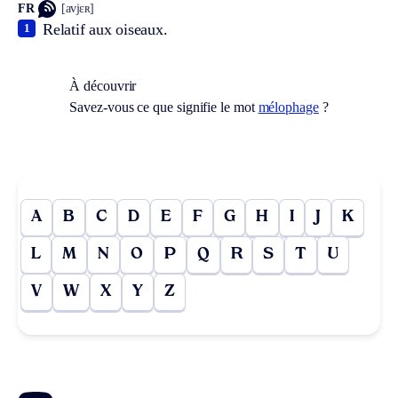
FR
[avjɛʀ]
Relatif aux oiseaux.
1
À découvrir
Savez-vous ce que signifie le mot
mélophage
?
A
B
C
D
E
F
G
H
I
J
K
L
M
N
O
P
Q
R
S
T
U
V
W
X
Y
Z