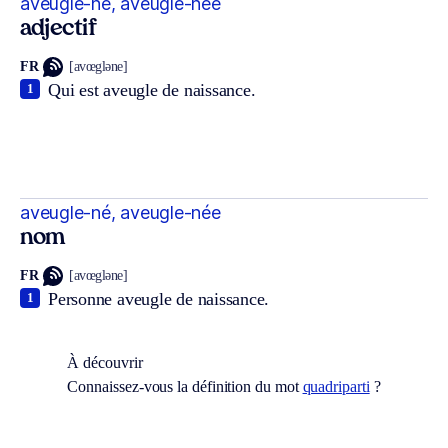
aveugle-né, aveugle-née
adjectif
FR
[avœgləne]
Qui est aveugle de naissance.
1
aveugle-né, aveugle-née
nom
FR
[avœgləne]
Personne aveugle de naissance.
1
À découvrir
Connaissez-vous la définition du mot
quadriparti
?