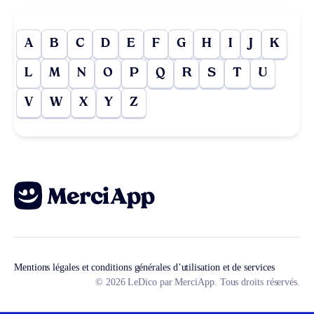
A
B
C
D
E
F
G
H
I
J
K
L
M
N
O
P
Q
R
S
T
U
V
W
X
Y
Z
Mentions légales et conditions générales d’utilisation et de services
© 2026 LeDico par MerciApp. Tous droits réservés.