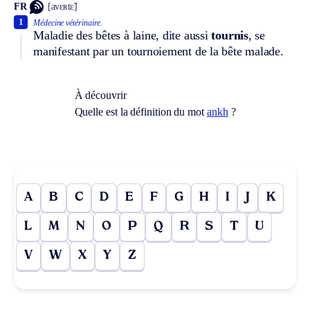
FR
[avɛʀtɛ̃]
1
Médecine vétérinaire.
Maladie des bêtes à laine, dite aussi
tournis
, se
manifestant par un tournoiement de la bête malade.
À découvrir
Quelle est la définition du mot
ankh
?
A
B
C
D
E
F
G
H
I
J
K
L
M
N
O
P
Q
R
S
T
U
V
W
X
Y
Z