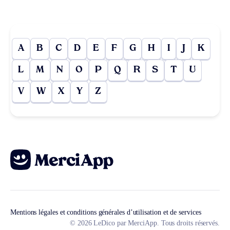
A
B
C
D
E
F
G
H
I
J
K
L
M
N
O
P
Q
R
S
T
U
V
W
X
Y
Z
Mentions légales et conditions générales d’utilisation et de services
© 2026 LeDico par MerciApp. Tous droits réservés.