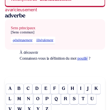
avaricieusement
adverbe
Sens principaux
[Sens commun]
généreusement
libéralement
À découvrir
Connaissez-vous la définition du mot
pouillé
?
A
B
C
D
E
F
G
H
I
J
K
L
M
N
O
P
Q
R
S
T
U
V
W
X
Y
Z