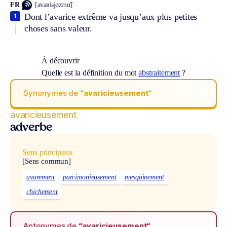
FR
[avaʀisjøzmɑ̃]
Dont l’avarice extrême va jusqu’aux plus petites
1
choses sans valeur.
À découvrir
Quelle est la définition du mot
abstraitement
?
Synonymes de
“avaricieusement“
avaricieusement
adverbe
Sens principaux
[Sens commun]
avarement
parcimonieusement
mesquinement
chichement
Antonymes de
“avaricieusement“