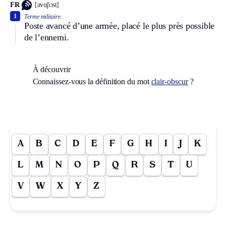
FR
[avɑ̃pɔst]
1
Terme militaire.
Poste avancé d’une armée, placé le plus près possible
de l’ennemi.
À découvrir
Connaissez-vous la définition du mot
clair-obscur
?
A
B
C
D
E
F
G
H
I
J
K
L
M
N
O
P
Q
R
S
T
U
V
W
X
Y
Z