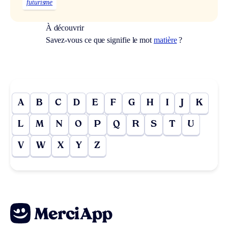
futurisme
À découvrir
Savez-vous ce que signifie le mot
matière
?
A
B
C
D
E
F
G
H
I
J
K
L
M
N
O
P
Q
R
S
T
U
V
W
X
Y
Z