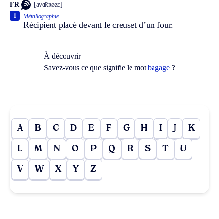
FR
[avɑ̃kʀøzɛ]
1
Métallographie.
Récipient placé devant le creuset d’un four.
À découvrir
Savez-vous ce que signifie le mot
bagage
?
A
B
C
D
E
F
G
H
I
J
K
L
M
N
O
P
Q
R
S
T
U
V
W
X
Y
Z