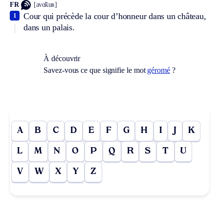
FR
[avɑ̃kuʀ]
Cour qui précède la cour d’honneur dans un château,
1
dans un palais.
À découvrir
Savez-vous ce que signifie le mot
géromé
?
A
B
C
D
E
F
G
H
I
J
K
L
M
N
O
P
Q
R
S
T
U
V
W
X
Y
Z