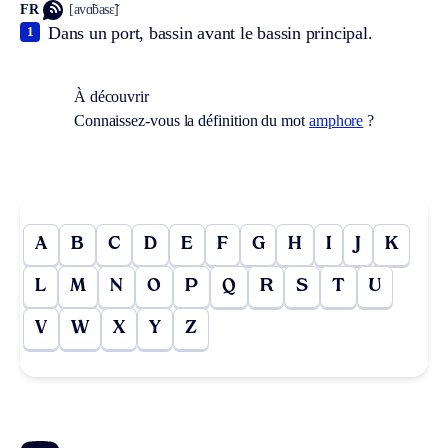
FR
[avɑ̃basɛ̃]
Dans un port, bassin avant le bassin principal.
1
À découvrir
Connaissez-vous la définition du mot
amphore
?
A
B
C
D
E
F
G
H
I
J
K
L
M
N
O
P
Q
R
S
T
U
V
W
X
Y
Z