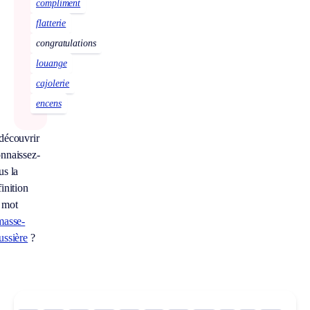
compliment
flatterie
congratulations
louange
cajolerie
encens
découvrir
nnaissez-
us la
inition
 mot
masse-
ussière
?