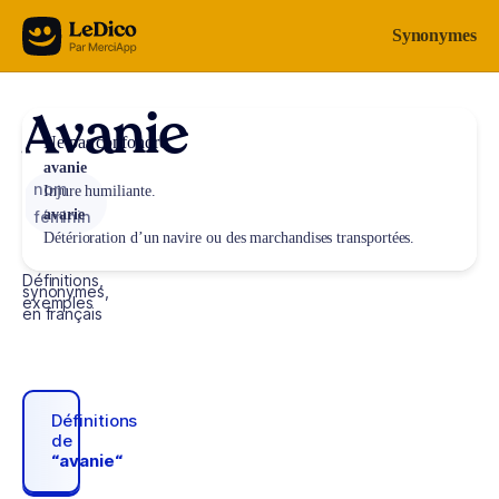
Aller au contenu
Synonymes
Avanie
Ne pas confondre
avanie
nom
Injure humiliante.
avarie
féminin
Détérioration d’un navire ou des marchandises transportées.
Définitions,
synonymes,
exemples
en français
Définitions
de
“avanie“