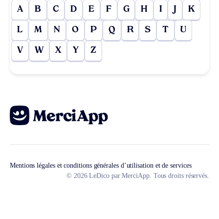
A
B
C
D
E
F
G
H
I
J
K
L
M
N
O
P
Q
R
S
T
U
V
W
X
Y
Z
Mentions légales et conditions générales d’utilisation et de services
© 2026 LeDico par MerciApp. Tous droits réservés.