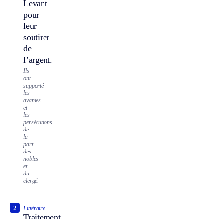
Levant
pour
leur
soutirer
de
l’argent.
Ils
ont
supporté
les
avanies
et
les
persécutions
de
la
part
des
nobles
et
du
clergé.
2
Littéraire.
Traitement