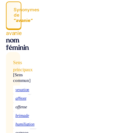
Synonymes
de
“avanie“
avanie
nom
féminin
Sens
principaux
[Sens
commun]
vexation
affront
offense
brimade
humiliation
outrage