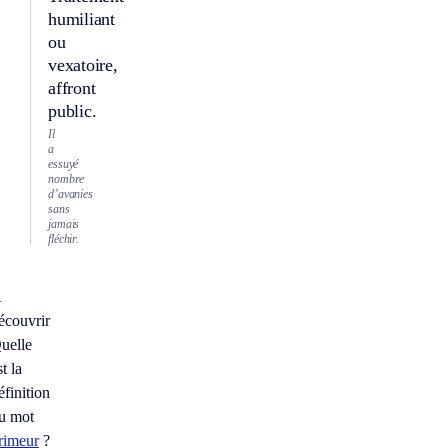
humiliant
ou
vexatoire,
affront
public.
Il
a
essuyé
nombre
d’avanies
sans
jamais
fléchir.
À
écouvrir
uelle
st la
éfinition
u mot
rimeur
?