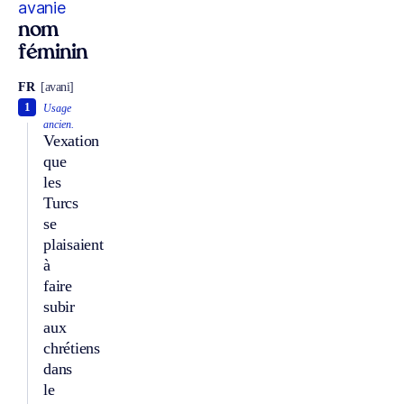
avanie
nom
féminin
FR
[avani]
1
Usage
ancien.
Vexation
que
les
Turcs
se
plaisaient
à
faire
subir
aux
chrétiens
dans
le