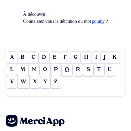
À découvrir
Connaissez-vous la définition du mot
pouilly
?
A
B
C
D
E
F
G
H
I
J
K
L
M
N
O
P
Q
R
S
T
U
V
W
X
Y
Z