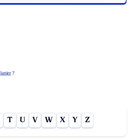
t
lanier
?
T
U
V
W
X
Y
Z