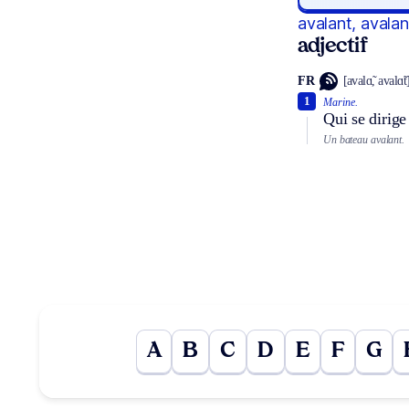
avalant, avalan
adjectif
FR
[avalɑ̃, avalɑ̃t
1
Marine.
Qui se dirige
Un bateau avalant.
A
B
C
D
E
F
G