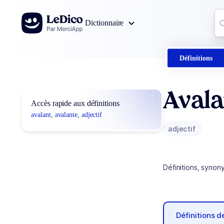
Aller au contenu
Co
Dictionnaire
0
r
Définitions
Avala
Accès rapide aux définitions
avalant, avalante, adjectif
adjectif
Définitions, synon
Définitions 