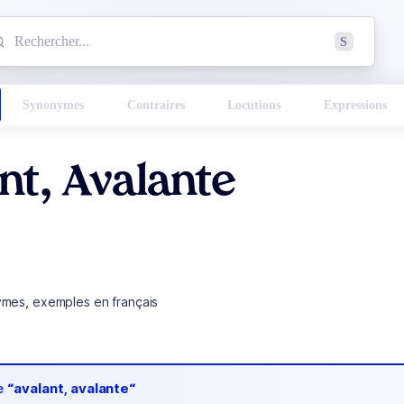
mmencez à chercher un mot dans le dictionnaire :
S
esults found.
Synonymes
Contraires
Locutions
Expressions
nt, Avalante
ymes, exemples en français
de
“avalant, avalante“