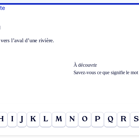
te
]
 vers l’aval d’une rivière.
À découvrir
Savez-vous ce que signifie le mo
H
I
J
K
L
M
N
O
P
Q
R
S