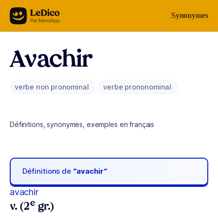
Aller au contenu
Synonymes
Avachir
verbe non pronominal
verbe prononominal
Définitions, synonymes, exemples en français
Définitions de
“avachir“
avachir
e
v. (2
gr.)