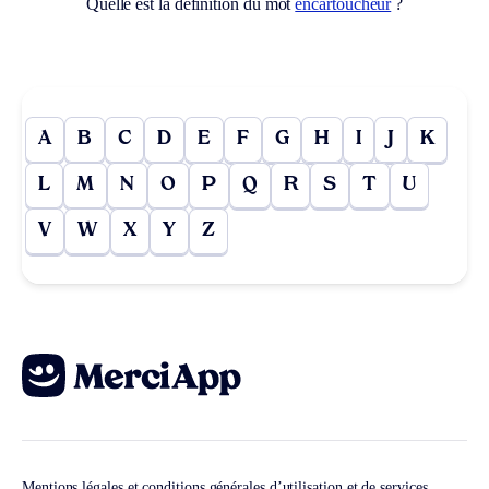
Quelle est la définition du mot
encartoucheur
?
A
B
C
D
E
F
G
H
I
J
K
L
M
N
O
P
Q
R
S
T
U
V
W
X
Y
Z
Mentions légales et conditions générales d’utilisation et de services