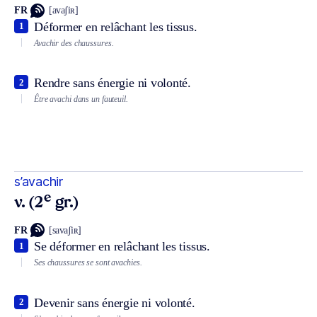
FR
[avaʃiʀ]
Déformer en relâchant les tissus.
1
Avachir des chaussures.
Rendre sans énergie ni volonté.
2
Être avachi dans un fauteuil.
s’avachir
e
v. (2
gr.)
FR
[savaʃiʀ]
Se déformer en relâchant les tissus.
1
Ses chaussures se sont avachies.
Devenir sans énergie ni volonté.
2