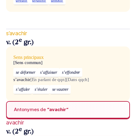
aveulir
affaiblir
amollir
s’avachir
e
v. (2
gr.)
Sens principaux
[Sens commun]
se déformer
s’affaisser
s’effondrer
s’avachir
[En parlant de qqn]
[Dans qqch]
s’affaler
s’étaler
se vautrer
Antonymes de
“avachir“
avachir
e
v. (2
gr.)