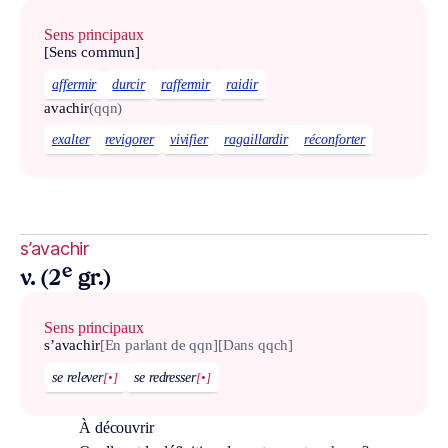
Sens principaux
[Sens commun]
affermir
durcir
raffermir
raidir
avachir
(qqn)
exalter
revigorer
vivifier
ragaillardir
réconforter
s’avachir
e
v. (2
gr.)
Sens principaux
s’avachir
[En parlant de qqn]
[Dans qqch]
se relever
[•]
se redresser
[•]
À découvrir