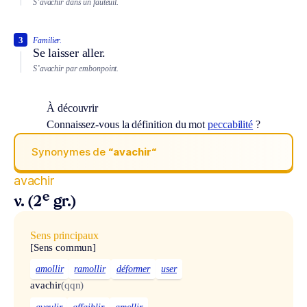
S’avachir dans un fauteuil.
3
Familier.
Se laisser aller.
S’avachir par embonpoint.
À découvrir
Connaissez-vous la définition du mot
peccabilité
?
Synonymes de
“avachir“
avachir
e
v. (2
gr.)
Sens principaux
[Sens commun]
amollir
ramollir
déformer
user
avachir
(qqn)