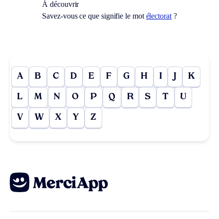
À découvrir
Savez-vous ce que signifie le mot
électorat
?
A
B
C
D
E
F
G
H
I
J
K
L
M
N
O
P
Q
R
S
T
U
V
W
X
Y
Z