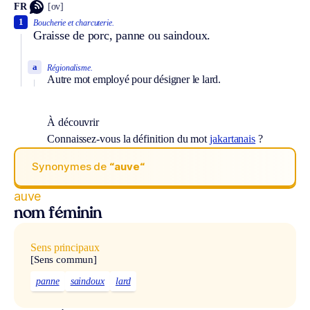
FR
[ov]
1
Boucherie et charcuterie.
Graisse de porc, panne ou saindoux.
a
Régionalisme.
Autre mot employé pour désigner le lard.
À découvrir
Connaissez-vous la définition du mot
jakartanais
?
Synonymes de
“auve“
auve
nom féminin
Sens principaux
[Sens commun]
panne
saindoux
lard