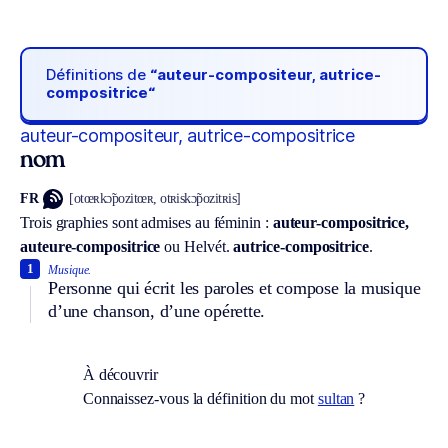
Définitions de
“auteur-compositeur, autrice-
compositrice“
auteur-compositeur, autrice-compositrice
nom
FR
[otœʀkɔ̃pozitœʀ, otʀiskɔ̃pozitʀis]
Trois graphies sont admises au féminin :
auteur-compositrice,
auteure-compositrice
ou
Helvét.
autrice-compositrice
.
1
Musique.
Personne qui écrit les paroles et compose la musique
d’une chanson, d’une opérette.
À découvrir
Connaissez-vous la définition du mot
sultan
?