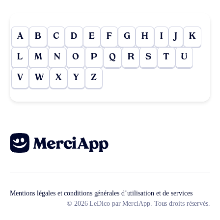
A
B
C
D
E
F
G
H
I
J
K
L
M
N
O
P
Q
R
S
T
U
V
W
X
Y
Z
Mentions légales et conditions générales d’utilisation et de services
© 2026 LeDico par MerciApp. Tous droits réservés.