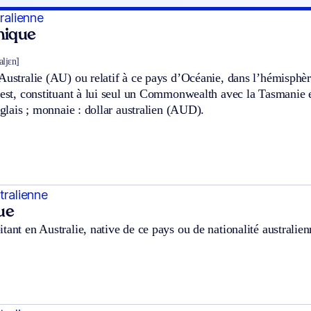
tralienne
hnique
ʀaljɛn]
Australie (AU) ou relatif à ce pays d’Océanie, dans l’hémisphère
’est, constituant à lui seul un Commonwealth avec la Tasmanie et 
anglais ; monnaie : dollar australien (AUD).
tralienne
ue
tant en Australie, native de ce pays ou de nationalité australien