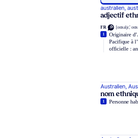
australien, aus
adjectif et
FR
[ostʀaljɛ̃, ost
Originaire d’
1
Pacifique à l
officielle : 
Australien, Aus
nom ethniq
Personne habi
1