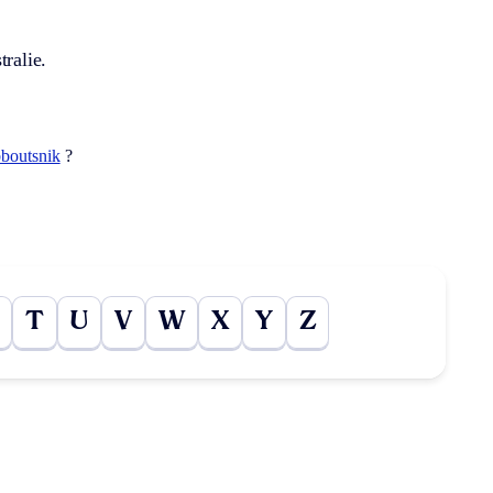
tralie.
bboutsnik
?
T
U
V
W
X
Y
Z