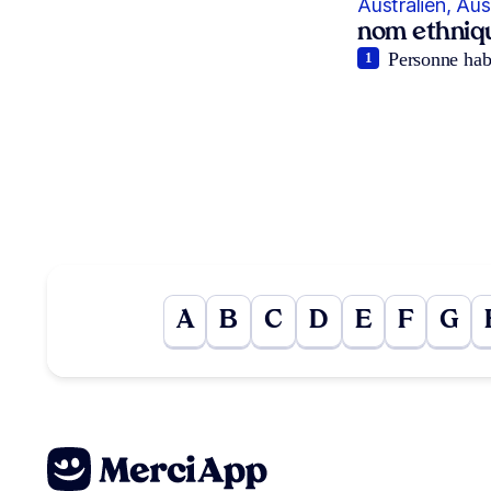
Australien, Aus
nom ethniq
Personne habi
1
A
B
C
D
E
F
G