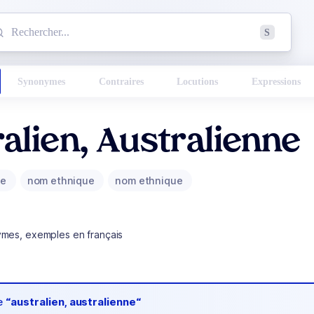
mmencez à chercher un mot dans le dictionnaire :
S
esults found.
Synonymes
Contraires
Locutions
Expressions
alien, Australienne
ue
nom ethnique
nom ethnique
ymes, exemples en français
de
“australien, australienne“