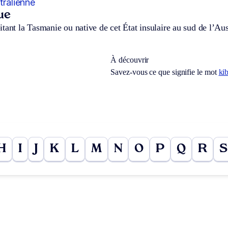
tralienne
ue
tant la Tasmanie ou native de cet État insulaire au sud de l’Aus
À découvrir
Savez-vous ce que signifie le mot
ki
H
I
J
K
L
M
N
O
P
Q
R
S