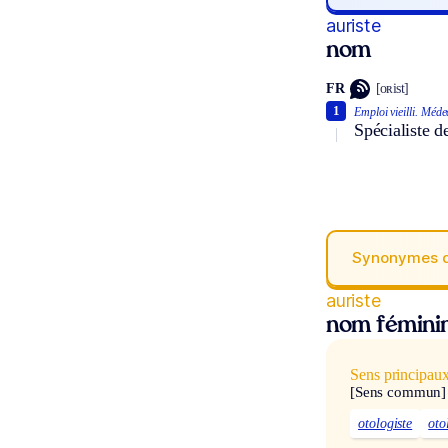
auriste
nom
FR
[oʀist]
1
Emploi vieilli.
Médec
Spécialiste d
Synonymes 
auriste
nom fémini
Sens principau
[Sens commun]
otologiste
oto