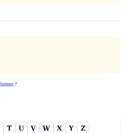
éprimer
?
T
U
V
W
X
Y
Z