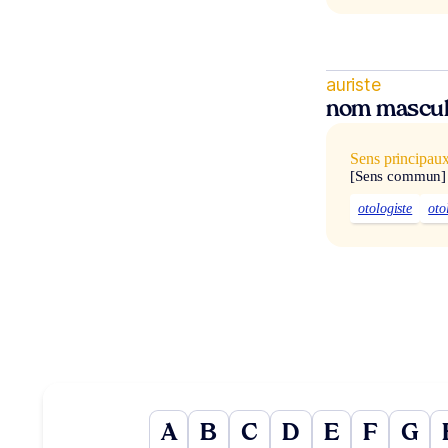
auriste
nom mascul
Sens principau
[Sens commun]
otologiste
oto
A
B
C
D
E
F
G