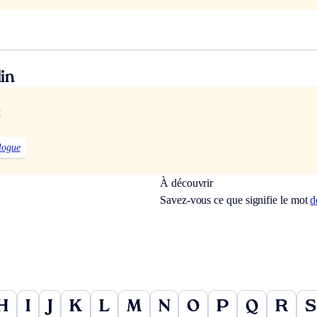
in
x
logue
À découvrir
Savez-vous ce que signifie le mot
d
H
I
J
K
L
M
N
O
P
Q
R
S