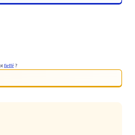
mot
fieffé
?