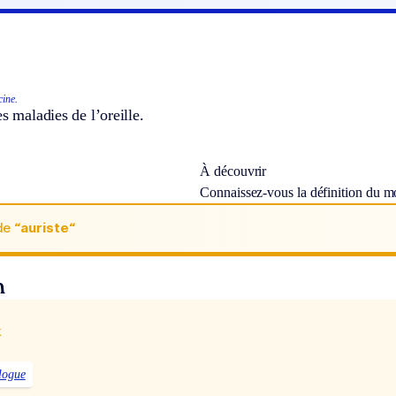
ine.
es maladies de l’oreille.
À découvrir
Connaissez-vous la définition du 
de
“auriste“
n
x
logue