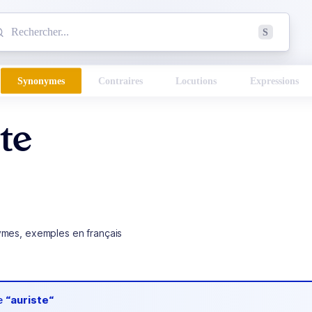
mmencez à chercher un mot dans le dictionnaire :
S
esults found.
Synonymes
Contraires
Locutions
Expressions
te
ymes, exemples en français
de
“auriste“