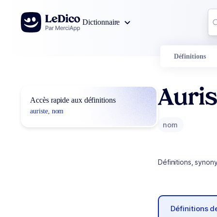
Aller au contenu
Co
Dictionnaire
0
r
Définitions
Auris
Accès rapide aux définitions
auriste, nom
nom
Définitions, synon
Définitions 