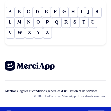
A
B
C
D
E
F
G
H
I
J
K
L
M
N
O
P
Q
R
S
T
U
V
W
X
Y
Z
Mentions légales et conditions générales d’utilisation et de services
© 2026 LeDico par MerciApp. Tous droits réservés.