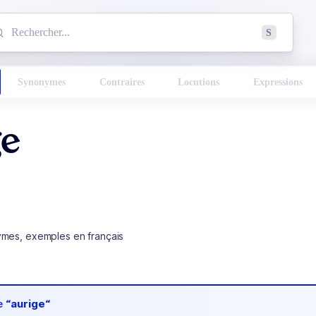
mmencez à chercher un mot dans le dictionnaire :
S
esults found.
Synonymes
Contraires
Locutions
Expressions
ge
ymes, exemples en français
de
“aurige“