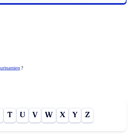
surinamien
?
T
U
V
W
X
Y
Z