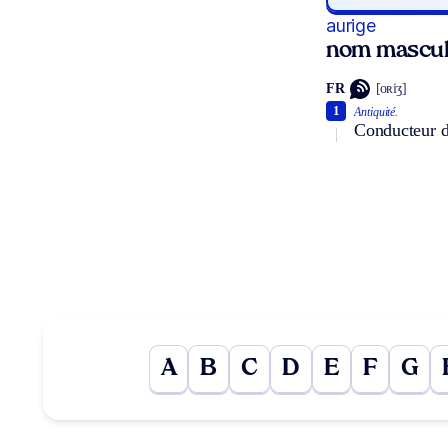
aurige
nom mascul
FR
[oʀiʒ]
1
Antiquité.
Conducteur d
A
B
C
D
E
F
G