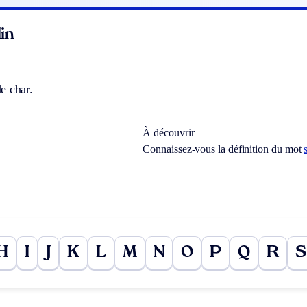
in
e char.
À découvrir
Connaissez-vous la définition du mot
H
I
J
K
L
M
N
O
P
Q
R
S