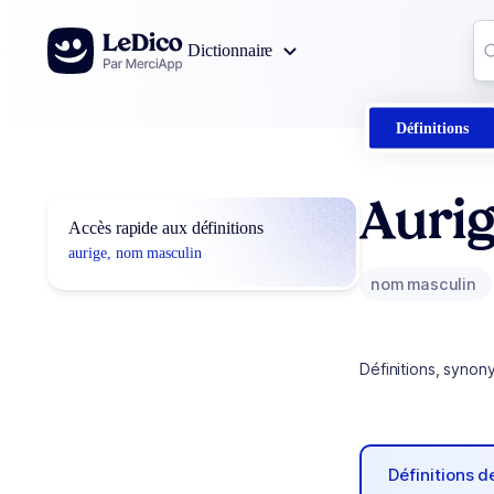
Aller au contenu
Co
Dictionnaire
0
r
Définitions
Auri
Accès rapide aux définitions
aurige, nom masculin
nom masculin
Définitions, synon
Définitions 