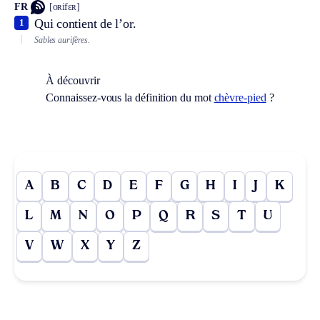
FR
[oʀifɛʀ]
Qui contient de l’or.
1
Sables aurifères.
À découvrir
Connaissez-vous la définition du mot
chèvre-pied
?
A
B
C
D
E
F
G
H
I
J
K
L
M
N
O
P
Q
R
S
T
U
V
W
X
Y
Z