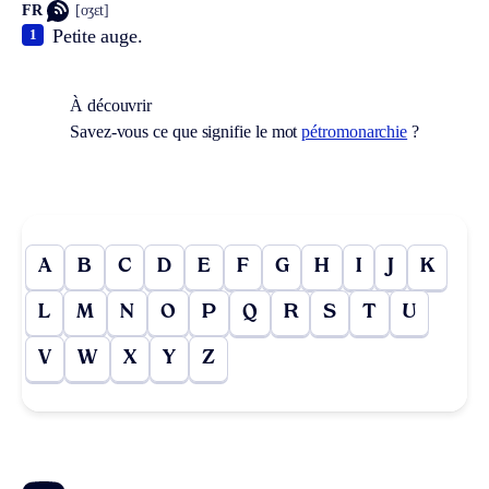
FR
[oʒɛt]
Petite auge.
1
À découvrir
Savez-vous ce que signifie le mot
pétromonarchie
?
A
B
C
D
E
F
G
H
I
J
K
L
M
N
O
P
Q
R
S
T
U
V
W
X
Y
Z