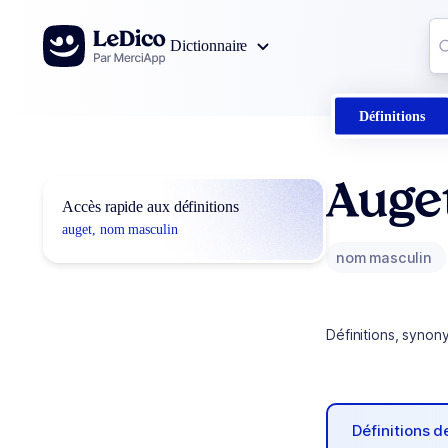
Aller au contenu
Co
Dictionnaire
0
r
Définitions
Auge
Accès rapide aux définitions
auget, nom masculin
nom masculin
Définitions, synon
Définitions 