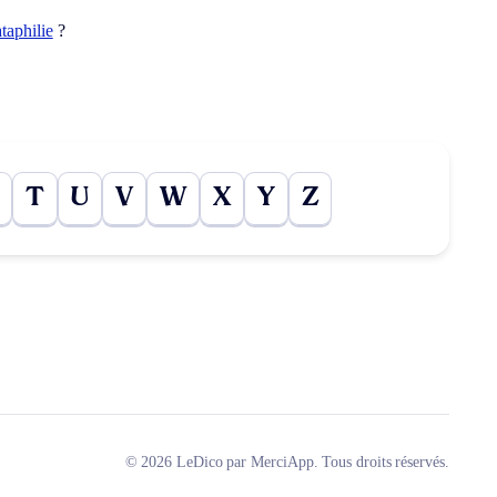
ataphilie
?
T
U
V
W
X
Y
Z
© 2026 LeDico par MerciApp. Tous droits réservés.