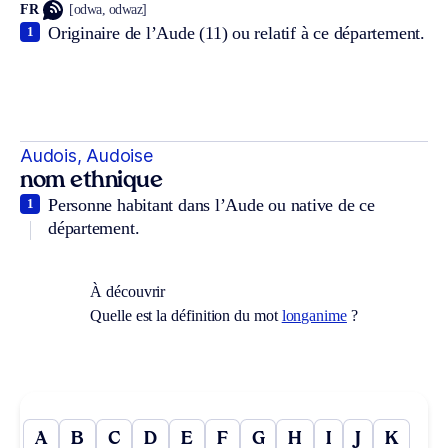
FR
[odwa, odwaz]
Originaire de l’Aude (11) ou relatif à ce département.
1
Audois, Audoise
nom ethnique
Personne habitant dans l’Aude ou native de ce
1
département.
À découvrir
Quelle est la définition du mot
longanime
?
A
B
C
D
E
F
G
H
I
J
K