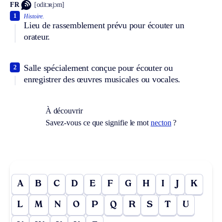
FR
[oditɔʀjɔm]
1
Histoire.
Lieu de rassemblement prévu pour écouter un
orateur.
Salle spécialement conçue pour écouter ou
2
enregistrer des œuvres musicales ou vocales.
À découvrir
Savez-vous ce que signifie le mot
necton
?
A
B
C
D
E
F
G
H
I
J
K
L
M
N
O
P
Q
R
S
T
U