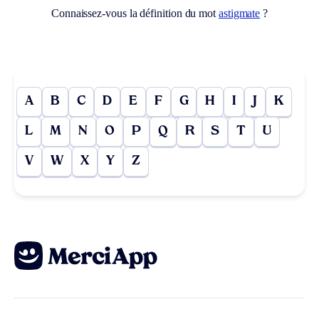
Connaissez-vous la définition du mot
astigmate
?
A
B
C
D
E
F
G
H
I
J
K
L
M
N
O
P
Q
R
S
T
U
V
W
X
Y
Z