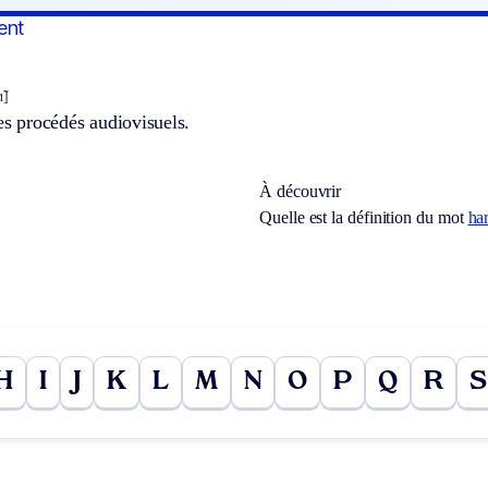
ent
̃]
les procédés audiovisuels.
À découvrir
Quelle est la définition du mot
har
H
I
J
K
L
M
N
O
P
Q
R
S