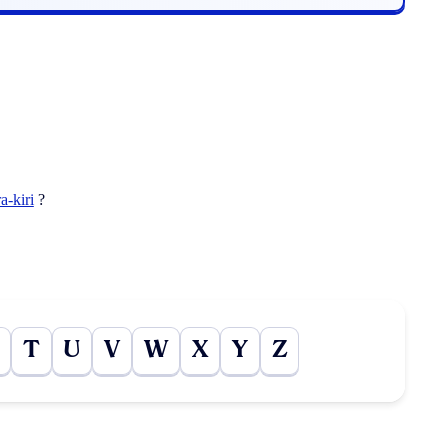
a-kiri
?
T
U
V
W
X
Y
Z