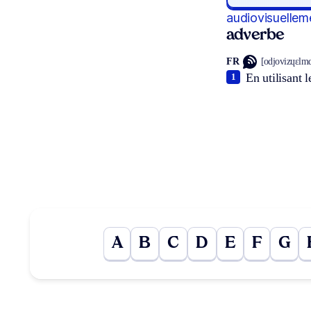
audiovisuellem
adverbe
FR
[odjovizɥɛlmɑ
En utilisant 
1
A
B
C
D
E
F
G