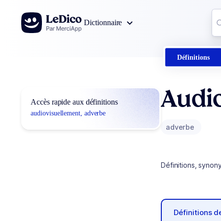
Aller au contenu
Co
Dictionnaire
0
r
Définitions
Audi
Accès rapide aux définitions
audiovisuellement, adverbe
adverbe
Définitions, synon
Définitions 