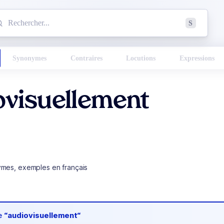
mmencez à chercher un mot dans le dictionnaire :
S
esults found.
Synonymes
Contraires
Locutions
Expressions
ovisuellement
ymes, exemples en français
de
“audiovisuellement“