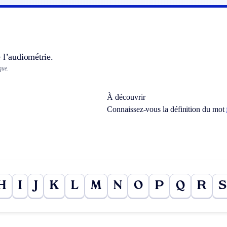
 l’audiométrie.
que.
À découvrir
Connaissez-vous la définition du mot
H
I
J
K
L
M
N
O
P
Q
R
S