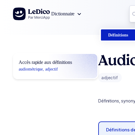
Aller au contenu
Co
Dictionnaire
0
r
Définitions
Audi
Accès rapide aux définitions
audiométrique, adjectif
adjectif
Définitions, synon
Définitions 