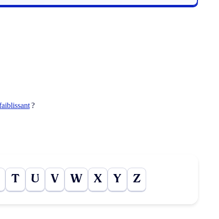
faiblissant
?
T
U
V
W
X
Y
Z