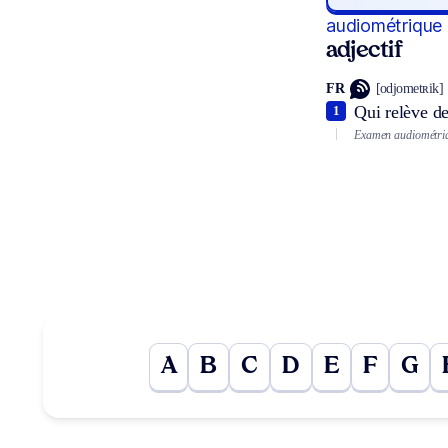
audiométrique
adjectif
FR
[odjometʀik]
Qui relève de
1
Examen audiométri
A
B
C
D
E
F
G