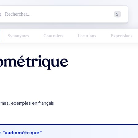
mmencez à chercher un mot dans le dictionnaire :
S
esults found.
Synonymes
Contraires
Locutions
Expressions
ométrique
ymes, exemples en français
de
“audiométrique“