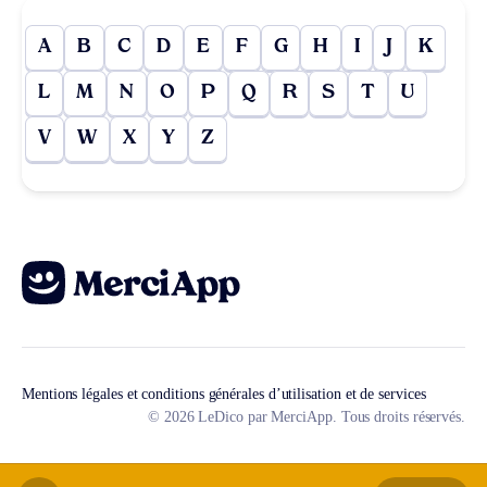
A
B
C
D
E
F
G
H
I
J
K
L
M
N
O
P
Q
R
S
T
U
V
W
X
Y
Z
Mentions légales et conditions générales d’utilisation et de services
© 2026 LeDico par MerciApp. Tous droits réservés.