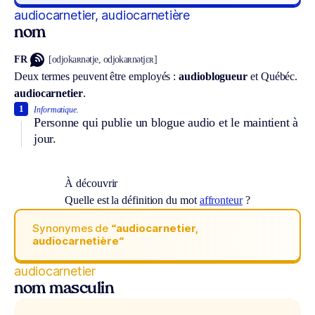
audiocarnetier, audiocarnetière
nom
FR
[odjokaʀnətje, odjokaʀnətjɛʀ]
Deux termes peuvent être employés :
audioblogueur
et
Québéc.
audiocarnetier
.
1
Informatique.
Personne qui publie un blogue audio et le maintient à
jour.
À découvrir
Quelle est la définition du mot
affronteur
?
Synonymes de
“audiocarnetier,
audiocarnetière“
audiocarnetier
nom masculin