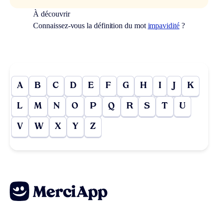
À découvrir
Connaissez-vous la définition du mot
impavidité
?
A
B
C
D
E
F
G
H
I
J
K
L
M
N
O
P
Q
R
S
T
U
V
W
X
Y
Z