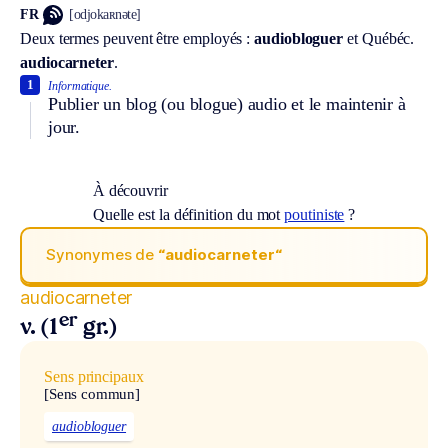
FR
[odjokaʀnəte]
Deux termes peuvent être employés :
audiobloguer
et
Québéc.
audiocarneter
.
1
Informatique.
Publier un blog (ou blogue) audio et le maintenir à
jour.
À découvrir
Quelle est la définition du mot
poutiniste
?
Synonymes de
“audiocarneter“
audiocarneter
er
v. (1
gr.)
Sens principaux
[Sens commun]
audiobloguer