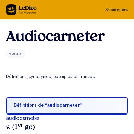
Aller au contenu
Synonymes
Audiocarneter
verbe
Définitions, synonymes, exemples en français
Définitions de
“audiocarneter“
audiocarneter
er
v. (1
gr.)