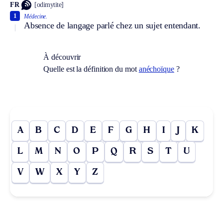
FR
[odimytite]
1
Médecine.
Absence de langage parlé chez un sujet entendant.
À découvrir
Quelle est la définition du mot
anéchoïque
?
A
B
C
D
E
F
G
H
I
J
K
L
M
N
O
P
Q
R
S
T
U
V
W
X
Y
Z