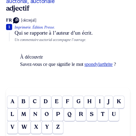
auctorial, auctoriale
adjectif
FR
[oktɔʀjal]
1
Imprimerie.
Édition.
Presse.
Qui se rapporte à l’auteur d’un écrit.
Un commentaire auctorial accompagne l’ouvrage.
À découvrir
Savez-vous ce que signifie le mot
spondylarthrite
?
A
B
C
D
E
F
G
H
I
J
K
L
M
N
O
P
Q
R
S
T
U
V
W
X
Y
Z