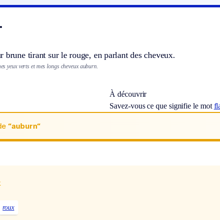
.
 brune tirant sur le rouge, en parlant des cheveux.
 mes yeux verts et mes longs cheveux auburn.
À découvrir
Savez-vous ce que signifie le mot
fl
de
“auburn“
x
roux