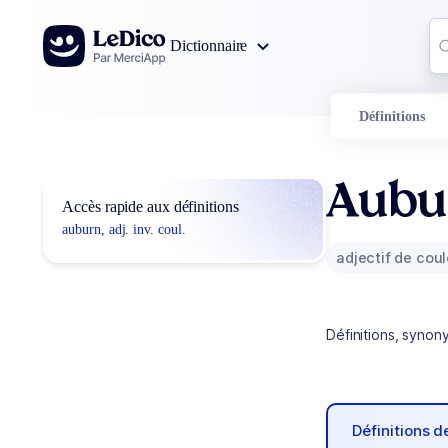
Aller au contenu
Co
Dictionnaire
0
r
Définitions
Aubu
Accès rapide aux définitions
auburn, adj. inv. coul.
adjectif de cou
Définitions, synon
Définitions 