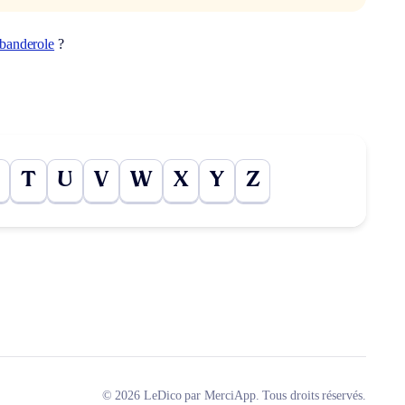
banderole
?
T
U
V
W
X
Y
Z
© 2026 LeDico par MerciApp. Tous droits réservés.