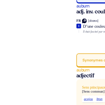
auburn
adj. inv. coul
FR
[obœʀn]
D’une couleur
1
Il était fasciné par
Synonymes 
auburn
adjectif
Sens principau
[Sens commun]
acajou
brun