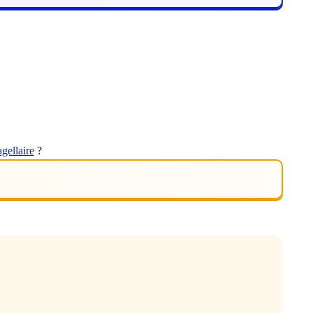
agellaire
?