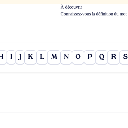
À découvrir
Connaissez-vous la définition du mot
H
I
J
K
L
M
N
O
P
Q
R
S