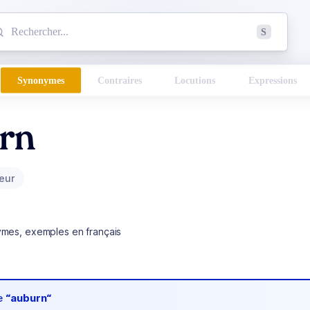
mmencez à chercher un mot dans le dictionnaire :
S
esults found.
Synonymes
Contraires
Locutions
Expressions
rn
leur
ymes, exemples en français
de
“auburn“