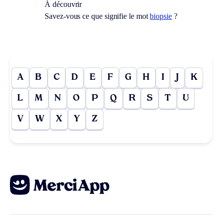
À découvrir
Savez-vous ce que signifie le mot
biopsie
?
A
B
C
D
E
F
G
H
I
J
K
L
M
N
O
P
Q
R
S
T
U
V
W
X
Y
Z