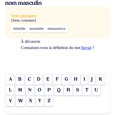
nom masculin
Sens principaux
[Sens commun]
hôtelière
tavernière
restauratrice
À découvrir
Connaissez-vous la définition du mot
fluvial
?
A
B
C
D
E
F
G
H
I
J
K
L
M
N
O
P
Q
R
S
T
U
V
W
X
Y
Z