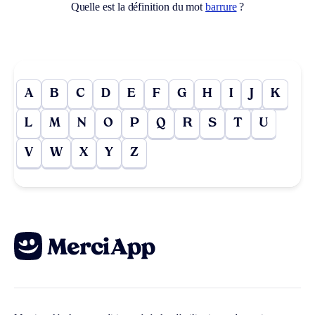
Quelle est la définition du mot
barrure
?
A
B
C
D
E
F
G
H
I
J
K
L
M
N
O
P
Q
R
S
T
U
V
W
X
Y
Z