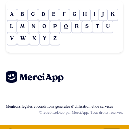
A
B
C
D
E
F
G
H
I
J
K
L
M
N
O
P
Q
R
S
T
U
V
W
X
Y
Z
Mentions légales et conditions générales d’utilisation et de services
© 2026 LeDico par MerciApp. Tous droits réservés.