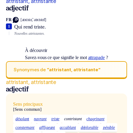
attristant, attristante
adjectif
FR
[atʀistɑ̃, atʀistɑ̃t]
Qui rend triste.
1
Nouvelles attristantes.
À découvrir
Savez-vous ce que signifie le mot
attrapade
?
Synonymes de
“attristant, attristante“
attristant, attristante
adjectif
Sens principaux
[Sens commun]
désolant
navrant
triste
contristant
chagrinant
consternant
affligeant
accablant
déplorable
pénible