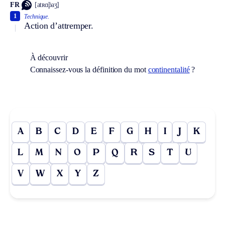
FR
[atʀɑ̃paʒ]
1
Technique.
Action d’attremper.
À découvrir
Connaissez-vous la définition du mot
continentalité
?
A
B
C
D
E
F
G
H
I
J
K
L
M
N
O
P
Q
R
S
T
U
V
W
X
Y
Z