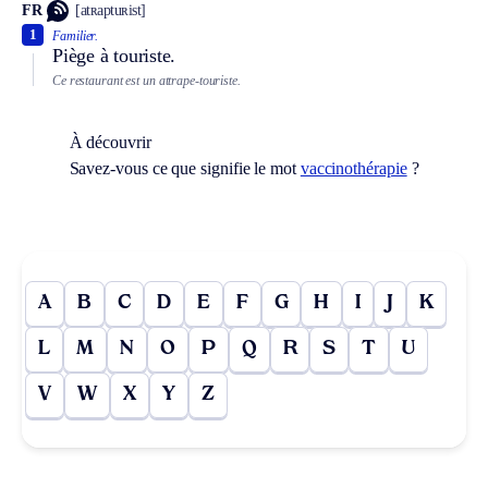
FR
[atʀaptuʀist]
1
Familier.
Piège à touriste.
Ce restaurant est un attrape-touriste.
À découvrir
Savez-vous ce que signifie le mot
vaccinothérapie
?
A
B
C
D
E
F
G
H
I
J
K
L
M
N
O
P
Q
R
S
T
U
V
W
X
Y
Z