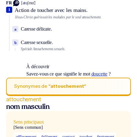
FR
[atuʃmɑ̃]
Action de toucher avec les mains.
1
Jésus-Christ guérissait les malades par le seul attouchement.
Caresse délicate.
a
Caresse sexuelle.
b
Spécialt
Attouchements sexuels.
À découvrir
Savez-vous ce que signifie le mot
doucette
?
Synonymes de
“attouchement“
attouchement
nom masculin
Sens principaux
[Sens commun]
effleurement
frôlement
contact
toucher
frottement