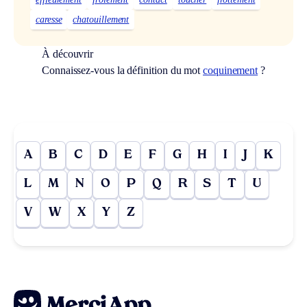
caresse
chatouillement
À découvrir
Connaissez-vous la définition du mot
coquinement
?
A
B
C
D
E
F
G
H
I
J
K
L
M
N
O
P
Q
R
S
T
U
V
W
X
Y
Z