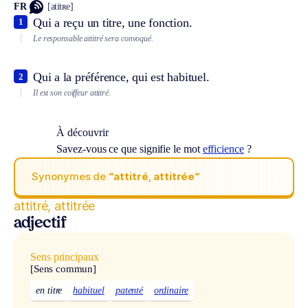
FR
[atitʀe]
Qui a reçu un titre, une fonction.
1
Le responsable attitré sera convoqué.
Qui a la préférence, qui est habituel.
2
Il est son coiffeur attitré.
À découvrir
Savez-vous ce que signifie le mot
efficience
?
Synonymes de
“attitré, attitrée“
attitré, attitrée
adjectif
Sens principaux
[Sens commun]
en titre
habituel
patenté
ordinaire