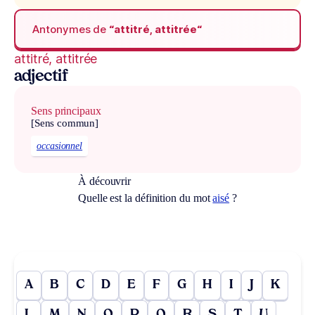
Antonymes de
“attitré, attitrée“
attitré, attitrée
adjectif
Sens principaux
[Sens commun]
occasionnel
À découvrir
Quelle est la définition du mot
aisé
?
A
B
C
D
E
F
G
H
I
J
K
L
M
N
O
P
Q
R
S
T
U