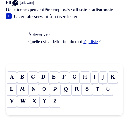
FR
[atizwaʀ]
Deux termes peuvent être employés :
attisoir
et
attisonnoir
.
Ustensile servant à attiser le feu.
1
À découvrir
Quelle est la définition du mot
légaliste
?
A
B
C
D
E
F
G
H
I
J
K
L
M
N
O
P
Q
R
S
T
U
V
W
X
Y
Z