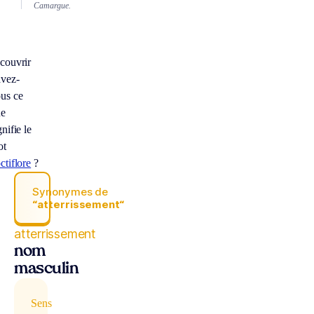
Camargue.
couvrir
vez-
us ce
ue
gnifie le
ot
ctiflore
?
Synonymes de
“atterrissement“
atterrissement
nom
masculin
Sens