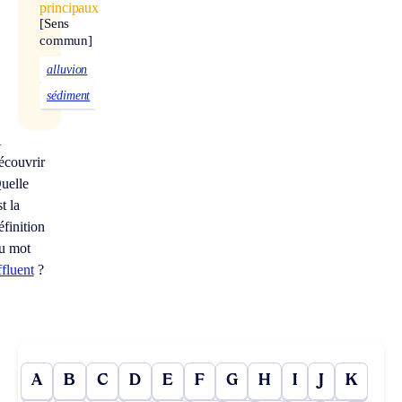
principaux
[Sens
commun]
alluvion
sédiment
À
écouvrir
uelle
st la
éfinition
u mot
ffluent
?
A
B
C
D
E
F
G
H
I
J
K