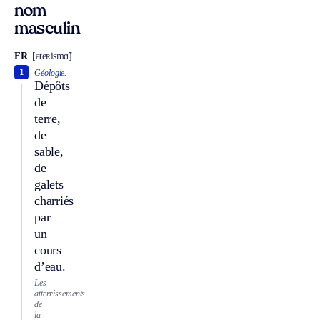
nom
masculin
FR
[ateʀismɑ̃]
1
Géologie.
Dépôts
de
terre,
de
sable,
de
galets
charriés
par
un
cours
d’eau.
Les
atterrissements
de
la