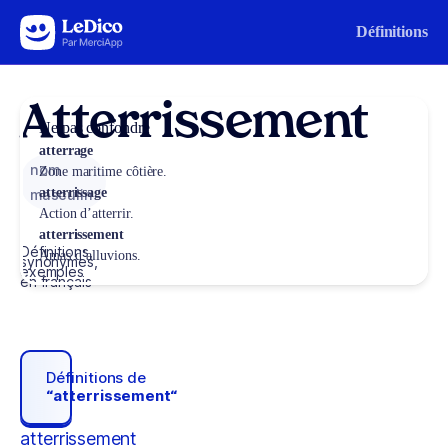
Aller au contenu
Définitions
Atterrissement
Ne pas confondre
atterrage
nom
Zone maritime côtière.
atterrissage
masculin
Action d’atterrir.
atterrissement
Définitions,
Amas d’alluvions.
synonymes,
exemples
en français
Définitions de
“atterrissement“
atterrissement